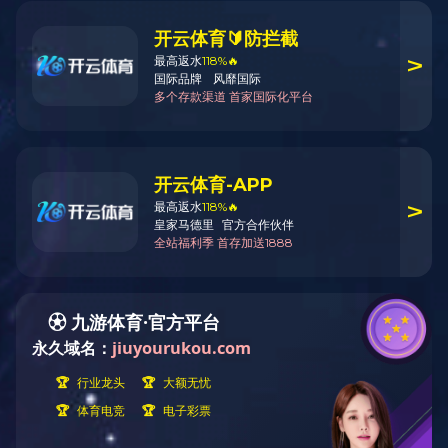
您当前位置：
KUBET网页版登录界面
>>
新闻中心
>>
行业资讯
产品中心
PRODUCT CENTER
功能母粒系列
开口爽滑母粒
什么是
抗静电母粒
答：色
抗老化母粒