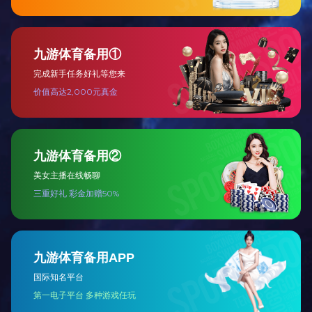
具有良
咨询热线
保护操
13505388389
颜料一
15621359333
保证制
0538-8811686
色母颗
证添加
地址：山东省泰安市大汶口镇
保持环
随着中
品的着
上一条
【推
对