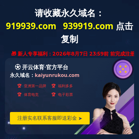
欢迎来到KUBET网页版登录界面官网！
KUBET网
SHANDONG JIEMAO NEW 
KUBET网页版登
关于我们
产
检测设备
录界面
新闻中心
联系方式