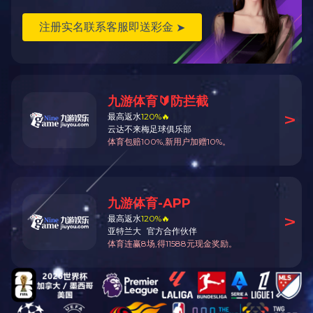
咨询热线
13505388389
15621359333
0538-8811686
地址：山东省泰安市大汶口镇
PA专用
导电母粒