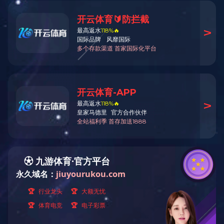
您当前位置：
KUBET网页版登录界面
>>
产品应用
>>
应用领域
产品应用
PRODUCT APPLICATION
应用工艺
应用领域