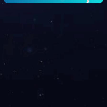
联系人：张总 13505388389
李总 15621359333
地址：山东省泰安市大汶口镇
手机端浏览
KUBET网页版
公司简介
Copyright KUBE
登录界面
企业文化
电话／传真：0538-88116
企业风采
产品中心
按载体分类系列
产品应用
KUBET网页版登录界面主要
检测设备
新闻中心
弹性体专用母粒 · 加工助剂
联系方式
鲁ICP备2020038412号