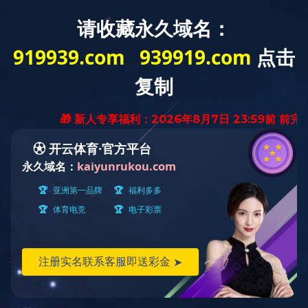
欢迎来到KUBET网页版登录界面官网！
KUBET网
SHANDONG JIEMAO NEW 
KUBET网页版登
关于我们
产
检测设备
录界面
新闻中心
联系方式