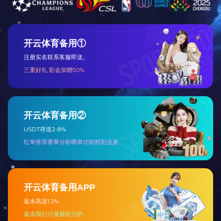
上一条
【推
对
全
【推