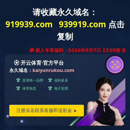
欢迎来到KUBET网页版登录界面官网！
KUBET网
SHANDONG JIEMAO NEW 
KUBET网页版登
关于我们
产
检测设备
录界面
新闻中心
联系方式