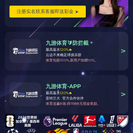
咨询热线
13505388389
15621359333
0538-8811686
地址：山东省泰安市大汶口镇
PP低气
TPU专