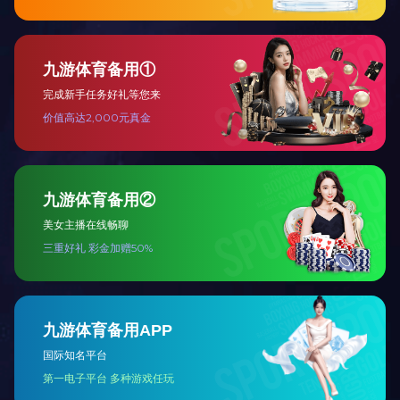
KUBET网页版登录界面
电话：0538-8811686