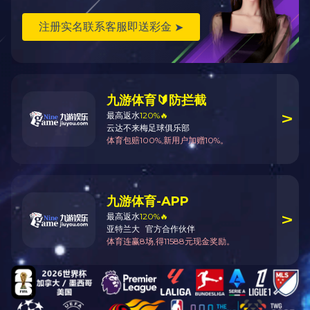
企业文化
咨询热线
13505388389
15621359333
0538-8811686
地址：山东省泰安市大汶口镇
上一条