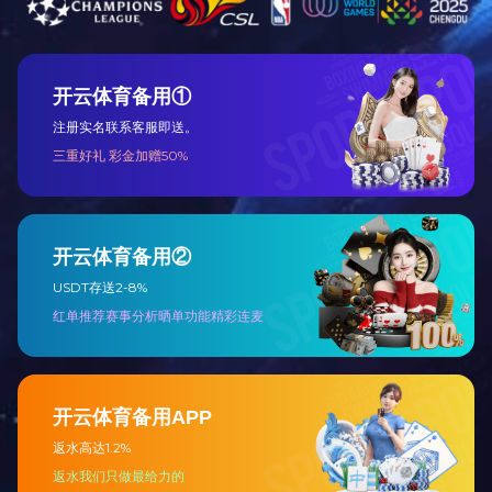
【推
对
全
【推