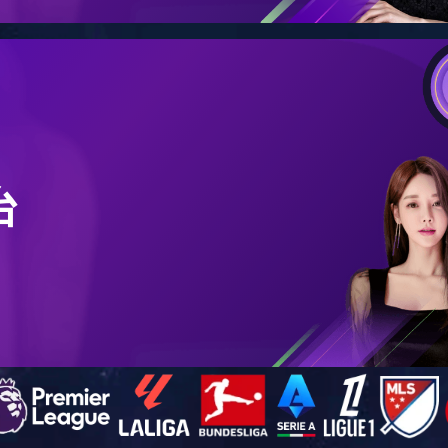
工艺
>> 浏览图片
挤出
作者：admin 浏览量：