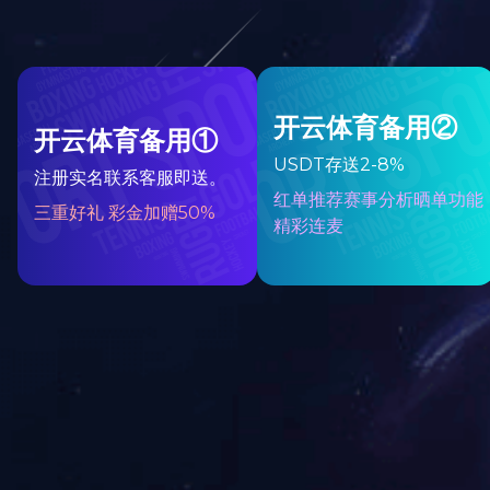
咨询热线
13505388389
15621359333
0538-8811686
地址：山东省泰安市大汶口镇
上