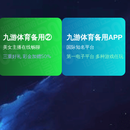
一条：
拉丝