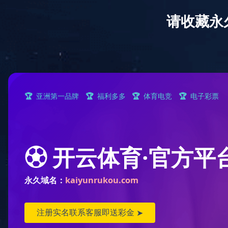
欢迎来到KUBET网页版登录界面官网！
KUBET网
SHANDONG JIEMAO NE
KUBET网页版登
关于我们
检测设备
录界面
新闻中心
联系方式