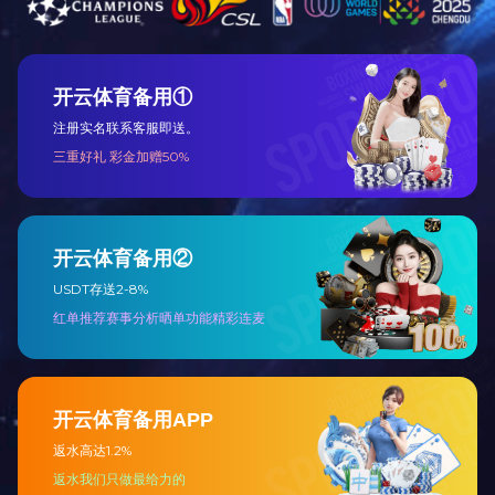
【推
对
全
【推