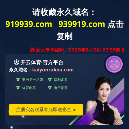
欢迎来到KUBET网页版登录界面官网！
KUBET网
SHANDONG JIEMAO NEW 
KUBET网页版登
关于我们
产
检测设备
录界面
新闻中心
联系方式