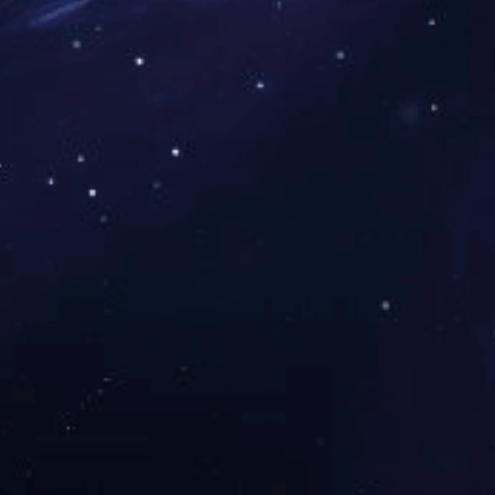
KUBET网页版登录界面
电话：0538-8811686
传真：0538-8811686
联系人：张总 13505388389
李总 15621359333