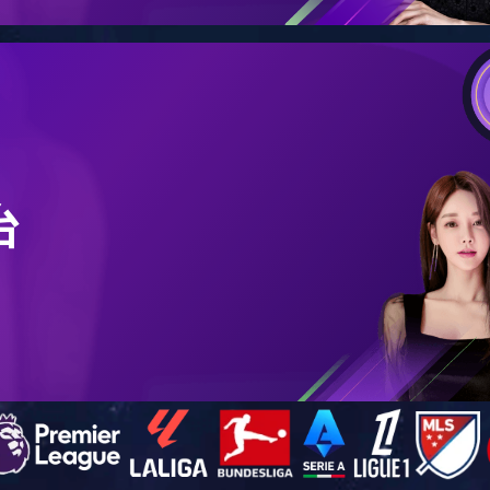
工艺
>> 浏览图片
吹膜
作者：admin 浏览量：