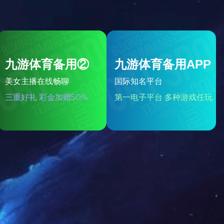
一条：没有了