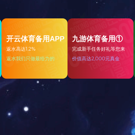
一条：
流延
下