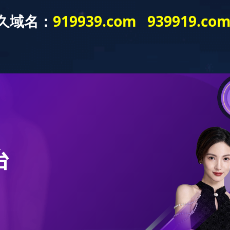
页版登录界面
W MATERIAL CO. LTD
产品中心
按载体分类系列
产品应用