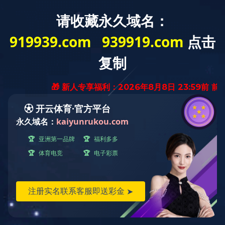
欢迎来到KUBET网页版登录界面官网！
KUBET网
SHANDONG JIEMAO NEW 
KUBET网页版登
关于我们
产
检测设备
录界面
新闻中心
联系方式