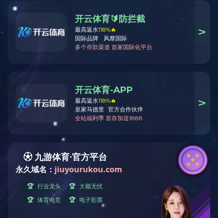
您当前位置：
KUBET网页版登录界面
>>
产品中心
>>
高浓度色
产品中心
PRODUCT CENTER
功能母粒系列
开口爽滑母粒
抗静电母粒
抗老化母粒