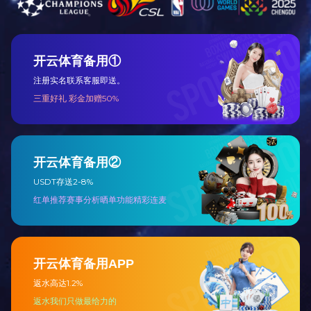
上一条
白色母粒
彩色母粒
【推
加工助剂系列
对
加工流变剂PPA粉
全
无氟加工流变剂粉（食品级）
永久抗静电剂
专用料系列
【推
永久抗静电专用料
导热专用料
导电专用料
储能电池双级板专用料