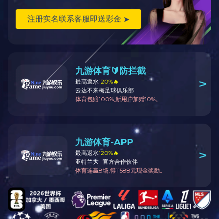
加工流变母粒
成核母粒
阻燃母粒
消光母粒
疏水母粒
导电母粒
导热母粒
镭雕母粒
农膜用保温母粒
激光焊接母粒
抗菌母粒
高浓度色母粒系列
黑色母粒