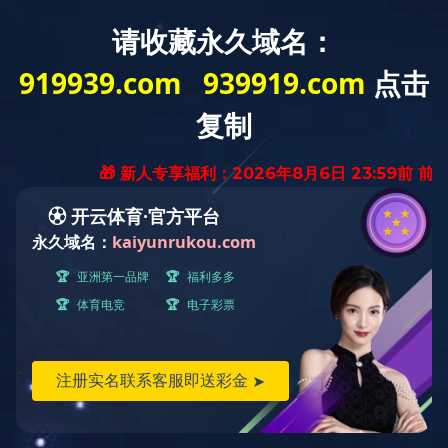
欢迎来到KUBET网页版登录界面官网！
KUBET网
SHANDONG JIEMAO NEW 
KUBET网页版登
关于我们
产
检测设备
录界面
新闻中心
联系方式