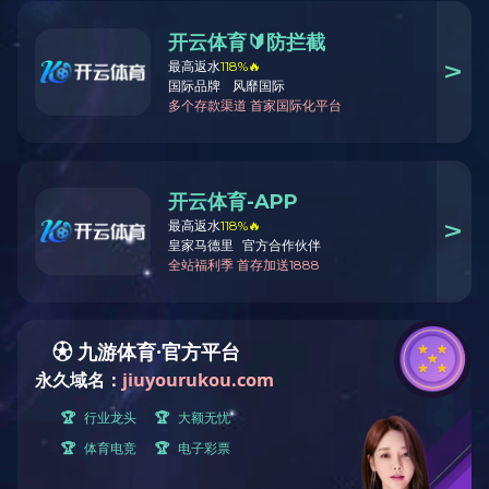
您当前位置：
KUBET网页版登录界面
>>
按载体分类系列
>>
高
按载体分类
CLASSIFIED BY CARRIER
聚烯烃专用载体
工程类专用载体