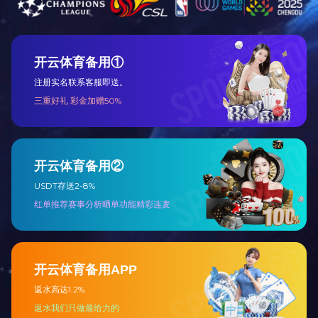
【推
对
全
【推