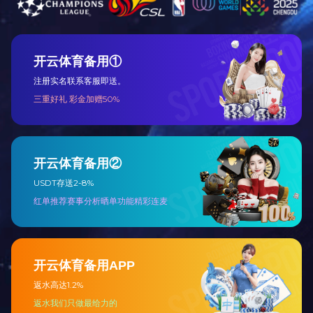
【推
对
全
【推