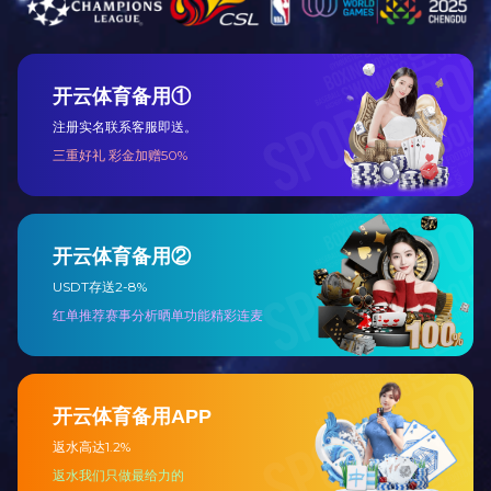
白色母粒
彩色母粒
加工助剂系列
加工流变剂PPA粉
无氟加工流变剂粉（食品级）
永久抗静电剂
专用料系列
永久抗静电专用料
导热专用料
导电专用料
储能电池双级板专用料