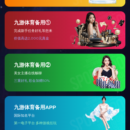
咨询热线
13505388389
15621359333
0538-8811686
地址：山东省泰安市大汶口镇
KUBET网页版登录界面