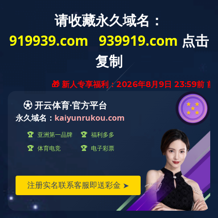
欢迎来到KUBET网页版登录界面官网！
KUBET网
SHANDONG JIEMAO NEW 
KUBET网页版登
关于我们
产
检测设备
录界面
新闻中心
联系方式