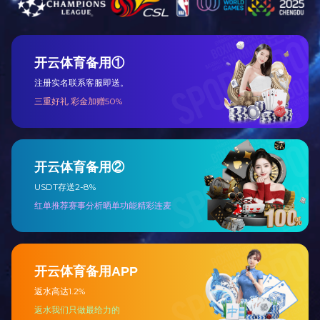
白色母粒
彩色母粒
加工助剂系列
加工流变剂PPA粉
无氟加工流变剂粉（食品级）
永久抗静电剂
专用料系列
永久抗静电专用料
导热专用料
导电专用料
储能电池双级板专用料