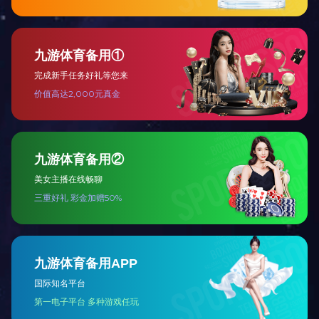
咨询热线
13505388389
15621359333
0538-8811686
地址：山东省泰安市大汶口镇
KUBET网页版登录界面