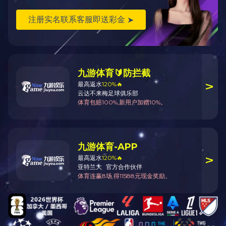
加工流变母粒
成核母粒
阻燃母粒
消光母粒
疏水母粒
导电母粒
导热母粒
镭雕母粒
农膜用保温母粒
激光焊接母粒
抗菌母粒
高浓度色母粒系列
黑色母粒