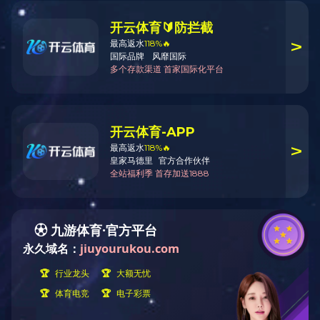
您当前位置：
KUBET网页版登录界面
>>
产品中心
>>
功能母粒
产品中心
PRODUCT CENTER
功能母粒系列
开口爽滑母粒
抗静电母粒
抗老化母粒