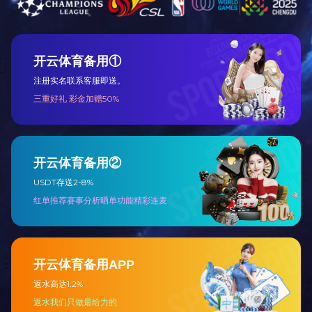
白色母粒
彩色母粒
加工助剂系列
加工流变剂PPA粉
无氟加工流变剂粉（食品级）
永久抗静电剂
专用料系列
永久抗静电专用料
导热专用料
导电专用料
储能电池双级板专用料