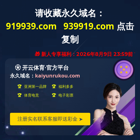
欢迎来到KUBET网页版登录界面官网！
KUBET网
SHANDONG JIEMAO NEW 
KUBET网页版登
关于我们
产
检测设备
录界面
新闻中心
联系方式