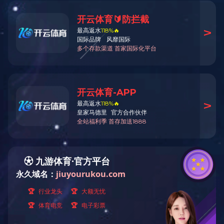
您当前位置：
KUBET网页版登录界面
>>
产品中心
>>
专用料系
产品中心
此栏目
PRODUCT CENTER
功能母粒系列
开口爽滑母粒
抗静电母粒
抗老化母粒