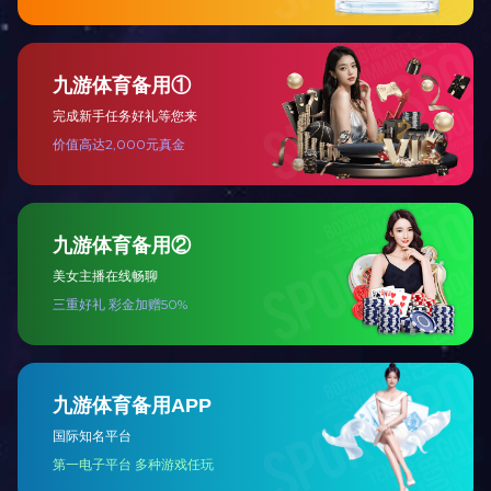
咨询热线
13505388389
15621359333
0538-8811686
地址：山东省泰安市大汶口镇
KUBET网页版登录界面