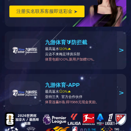
加工流变母粒
成核母粒
阻燃母粒
消光母粒
疏水母粒
导电母粒
导热母粒
镭雕母粒
农膜用保温母粒
激光焊接母粒
抗菌母粒
高浓度色母粒系列
黑色母粒