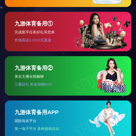
咨询热线
13505388389
15621359333
0538-8811686
地址：山东省泰安市大汶口镇
KUBET网页版登录界面