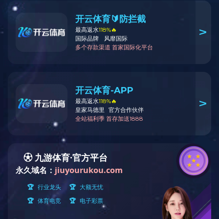
您当前位置：
KUBET网页版登录界面
>>
产品中心
>>
功能母粒
产品中心
PRODUCT CENTER
功能母粒系列
开口爽滑母粒
抗静电母粒
抗老化母粒