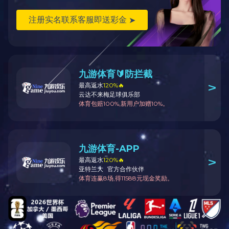
加工流变母粒
成核母粒
阻燃母粒
消光母粒
疏水母粒
导电母粒
导热母粒
镭雕母粒
农膜用保温母粒
激光焊接母粒
抗菌母粒
高浓度色母粒系列
黑色母粒