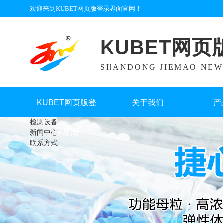
欢迎来到KUBET网页版登录界面官网！
KUBET网
SHANDONG JIEMAO NEW 
KUBET网页版登
关于我们
产
检测设备
录界面
新闻中心
联系方式