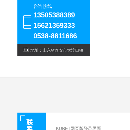
咨询热线
13505388389
15621359333
0538-8811686
地址：山东省泰安市大汶口镇
KUBET网页版登录界面