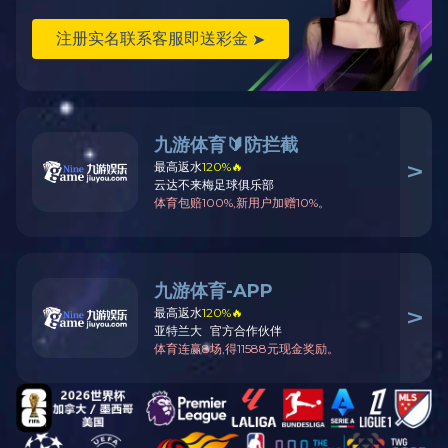
咨询热线
13505388389
15621359333
0538-8811686
地址：山东省泰安市大汶口镇