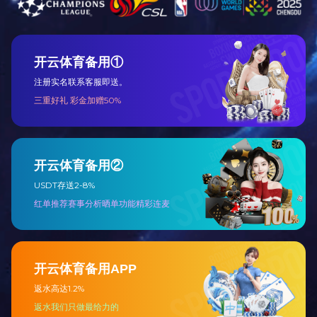
白色母粒
彩色母粒
加工助剂系列
加工流变剂PPA粉
无氟加工流变剂粉（食品级）
永久抗静电剂
专用料系列
永久抗静电专用料
导热专用料
导电专用料
储能电池双级板专用料