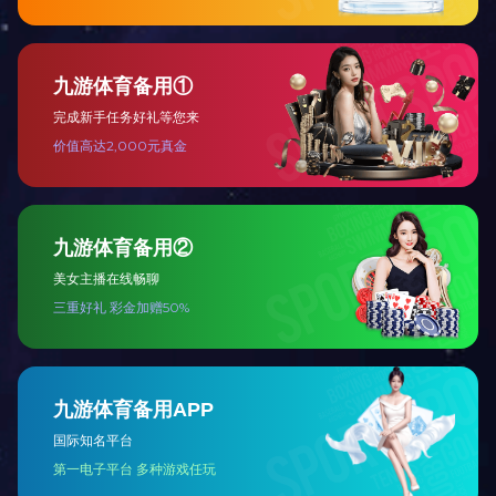
咨询热线
13505388389
15621359333
0538-8811686
地址：山东省泰安市大汶口镇
KUBET网页版登录界面