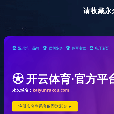
欢迎来到KUBET网页版登录界面官网！
KUBET网
SHANDONG JIEMAO NE
KUBET网页版登
关于我们
检测设备
录界面
新闻中心
联系方式