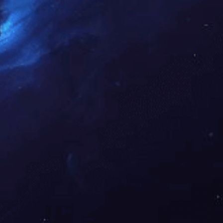
有塑料制作而成的，有各种颜色的塑料，红色
色母粒。那么色母粒使用需要注意些什么呢？
KUBET（中
国）
美化产品；第二个重要用途是标识作用，通过
料多种功能，比如提高塑料耐光性、耐气候
KUBET（中
国）