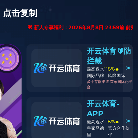
13505388389
15621359333
0538-8811686