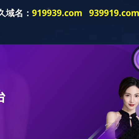
页版登录界面
W MATERIAL CO. LTD
产品中心
按载体分类系列
产品应用