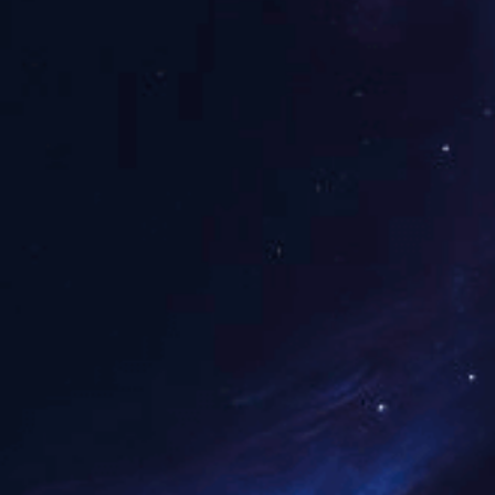
色母粒
白色母粒
色母粒
彩色母粒
的，黄
给大家
加工助剂系列
加工流变剂PPA粉
色母粒
无氟加工流变剂粉（食品级）
塑料着
永久抗静电剂
着色取
性、导
专用料系列
永久抗静电专用料
首 页
导热专用料
导电专用料
储能电池双级板专用料